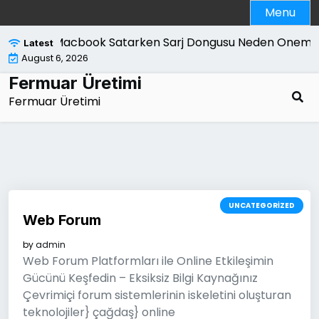
Skip
Menu
to
content
Macbook Satarken Sarj Dongusu Neden Onemlidi
Latest
August 6, 2026
Fermuar Üretimi
Fermuar Üretimi
UNCATEGORIZED
Web Forum
by
admin
Web Forum Platformları ile Online Etkileşimin
Gücünü Keşfedin – Eksiksiz Bilgi Kaynağınız
Çevrimiçi forum sistemlerinin iskeletini oluşturan
teknolojiler} çağdaş} online