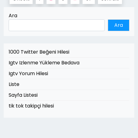
sayfalaması
Ara
Ara
1000 Twitter Beğeni Hilesi
Igtv Izlenme Yükleme Bedava
Igtv Yorum Hilesi
Liste
Sayfa Listesi
tik tok takipçi hilesi