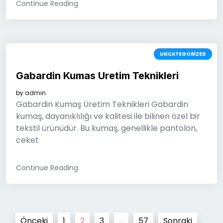
Continue Reading
UNCATEGORIZED
Gabardin Kumas Uretim Teknikleri
by
admin
Gabardin Kumaş Üretim Teknikleri Gabardin
kumaş, dayanıklılığı ve kalitesi ile bilinen özel bir
tekstil ürünüdür. Bu kumaş, genellikle pantolon,
ceket
Continue Reading
Yazı
Önceki
1
2
3
…
57
Sonraki