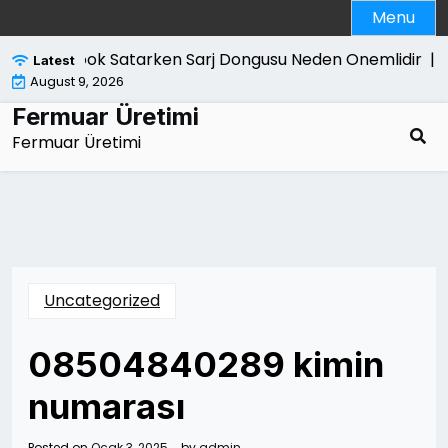
Skip
Menu
to
content
Macbook Satarken Sarj Dongusu Neden Onemlidir |
Kan
Latest
August 9, 2026
Fermuar Üretimi
Fermuar Üretimi
Uncategorized
08504840289 kimin
numarası
Posted on
Ocak 3, 2025
by
admin