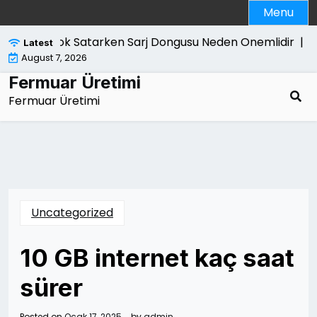
Skip
Menu
to
content
Macbook Satarken Sarj Dongusu Neden Onemlidir |
Kanu
Latest
August 7, 2026
Fermuar Üretimi
Fermuar Üretimi
Uncategorized
10 GB internet kaç saat
sürer
Posted on
Ocak 17, 2025
by
admin