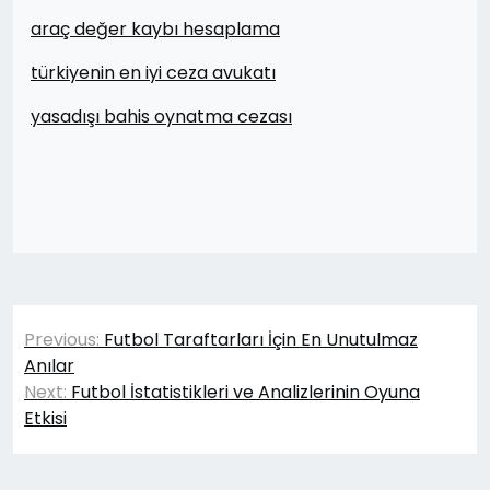
araç değer kaybı hesaplama
türkiyenin en iyi ceza avukatı
yasadışı bahis oynatma cezası
Yazı
Previous:
Futbol Taraftarları İçin En Unutulmaz
gezinmesi
Anılar
Next:
Futbol İstatistikleri ve Analizlerinin Oyuna
Etkisi