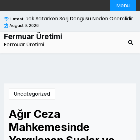
Skip
Menu
to
content
Macbook Satarken Sarj Dongusu Neden Onemlidir |
Kan
Latest
August 9, 2026
Fermuar Üretimi
Fermuar Üretimi
Uncategorized
Ağır Ceza
Mahkemesinde