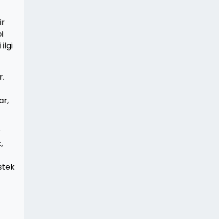
ir
i
ilgi
r.
ar,
r
,
stek