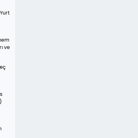
 Yurt
önem
rı ve
geç
ns
)
n