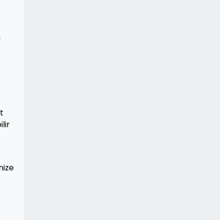
i
t
lir
nize