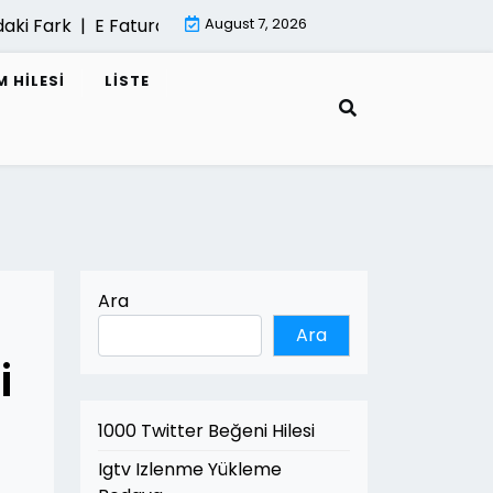
Fark |
E Fatura Cozum Ortagi Nasil Secilir |
August 7, 2026
Mimari Gorsell
 HILESI
LISTE
Ara
Ara
i
1000 Twitter Beğeni Hilesi
Igtv Izlenme Yükleme