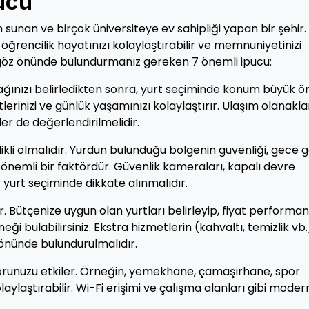
ucu
 sunan ve birçok üniversiteye ev sahipliği yapan bir şehir.
ğrencilik hayatınızı kolaylaştırabilir ve memnuniyetinizi
n göz önünde bulundurmanız gereken 7 önemli ipucu:
ağınızı belirledikten sonra, yurt seçiminde konum büyük 
erinizi ve günlük yaşamınızı kolaylaştırır. Ulaşım olanakla
ler de değerlendirilmelidir.
kli olmalıdır. Yurdun bulunduğu bölgenin güvenliği, gece 
 önemli bir faktördür. Güvenlik kameraları, kapalı devre
 yurt seçiminde dikkate alınmalıdır.
ir. Bütçenize uygun olan yurtları belirleyip, fiyat performa
 bulabilirsiniz. Ekstra hizmetlerin (kahvaltı, temizlik vb.
önünde bulundurulmalıdır.
orunuzu etkiler. Örneğin, yemekhane, çamaşırhane, spor
aylaştırabilir. Wi-Fi erişimi ve çalışma alanları gibi moder