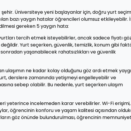
 şehir. Üniversiteye yeni başlayanlar için, doğru yurt seçim
an bazı yaygın hatalar öğrencileri olumsuz etkileyebilir. 
dilmesi gereken 5 yaygın hata:
urtları tercih etmek isteyebilirler, ancak sadece fiyatı gö
ğildir. Yurt seçerken, güvenlik, temizlik, konum gibi fakt
 sonradan yaşanabilecek rahatsızlıkları ve güvenlik
lan ulaşımın ne kadar kolay olduğunu göz ardı etmek yayg
 yurt, derslere zamanında yetişmeyi engelleyebilir ve
sına sebep olabilir. Bu nedenle, yurt seçerken ulaşım
i yeterince incelemeden karar verebilirler. Wi-Fi erişimi,
taylar, öğrencinin konforu ve yaşam kalitesi açısından oldu
yların göz önünde bulundurulması, öğrencinin memnuniyet