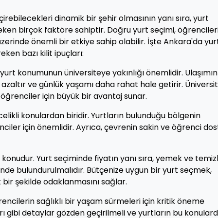
rebilecekleri dinamik bir şehir olmasının yanı sıra, yurt
ken birçok faktöre sahiptir. Doğru yurt seçimi, öğrenciler
erinde önemli bir etkiye sahip olabilir. İşte Ankara'da yur
n bazı kilit ipuçları:
 yurt konumunun üniversiteye yakınlığı önemlidir. Ulaşımın
i azaltır ve günlük yaşamı daha rahat hale getirir. Üniversi
ğrenciler için büyük bir avantaj sunar.
likli konulardan biridir. Yurtların bulunduğu bölgenin
enciler için önemlidir. Ayrıca, çevrenin sakin ve öğrenci dos
 konudur. Yurt seçiminde fiyatın yanı sıra, yemek ve temizl
nünde bulundurulmalıdır. Bütçenize uygun bir yurt seçmek,
t bir şekilde odaklanmasını sağlar.
rencilerin sağlıklı bir yaşam sürmeleri için kritik öneme
arı gibi detaylar gözden geçirilmeli ve yurtların bu konular