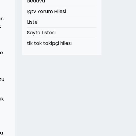
Bedava
Igtv Yorum Hilesi
in
Liste
t
Sayfa Listesi
tik tok takipçi hilesi
te
tu
ik
da