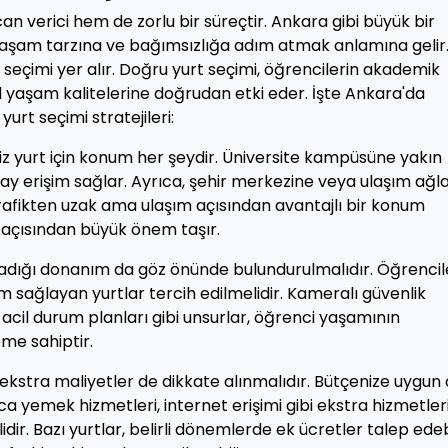
an verici hem de zorlu bir süreçtir. Ankara gibi büyük bir
 yaşam tarzına ve bağımsızlığa adım atmak anlamına gelir
seçimi yer alır. Doğru yurt seçimi, öğrencilerin akademik
nel yaşam kalitelerine doğrudan etki eder. İşte Ankara'da
rt seçimi stratejileri:
niz yurt için konum her şeydir. Üniversite kampüsüne yakın
olay erişim sağlar. Ayrıca, şehir merkezine veya ulaşım ağl
Trafikten uzak ama ulaşım açısından avantajlı bir konum
açısından büyük önem taşır.
ladığı donanım da göz önünde bulundurulmalıdır. Öğrencil
m sağlayan yurtlar tercih edilmelidir. Kameralı güvenlik
 acil durum planları gibi unsurlar, öğrenci yaşamının
me sahiptir.
e ekstra maliyetler de dikkate alınmalıdır. Bütçenize uygun
a yemek hizmetleri, internet erişimi gibi ekstra hizmetler
idir. Bazı yurtlar, belirli dönemlerde ek ücretler talep edeb