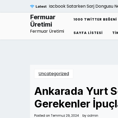
Skip
Macbook Satarken Sarj Dongusu Neden
Latest
to
content
Fermuar
1000 TWITTER BEĞENI 
Üretimi
Fermuar Üretimi
SAYFA LISTESI
TI
Uncategorized
Ankarada Yurt S
Gerekenler İpuçl
Posted on
Temmuz 29, 2024
by
admin