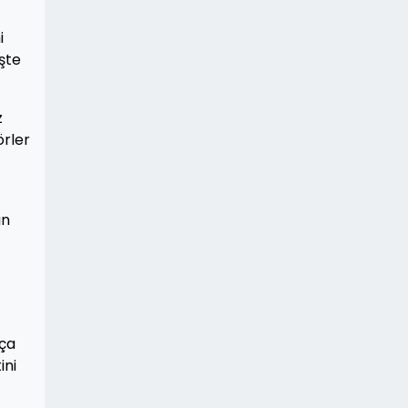
i
İşte
z
örler
ın
kça
ini