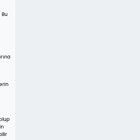
. Bu
arına
erin
 olup
in
ilir