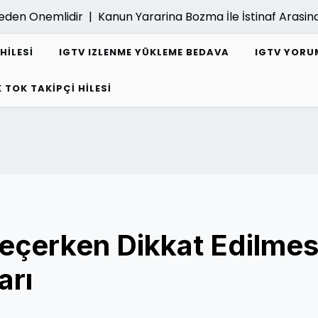
 Onemlidir |
Kanun Yararina Bozma İle İstinaf Arasindaki 
HILESI
IGTV IZLENME YÜKLEME BEDAVA
IGTV YORUM
K TOK TAKIPÇI HILESI
eçerken Dikkat Edilmes
arı