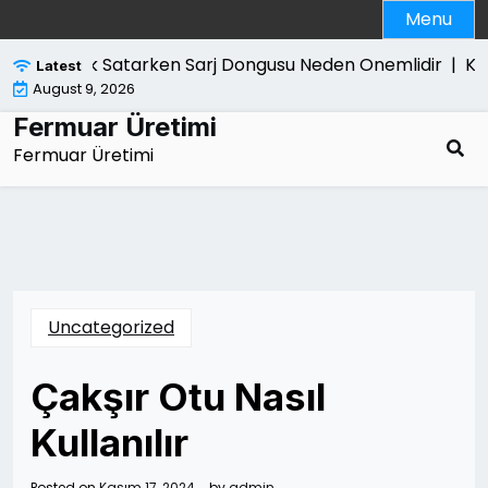
Skip
Menu
to
content
cbook Satarken Sarj Dongusu Neden Onemlidir |
Kanun 
Latest
August 9, 2026
Fermuar Üretimi
Fermuar Üretimi
Uncategorized
Çakşır Otu Nasıl
Kullanılır
Posted on
Kasım 17, 2024
by
admin