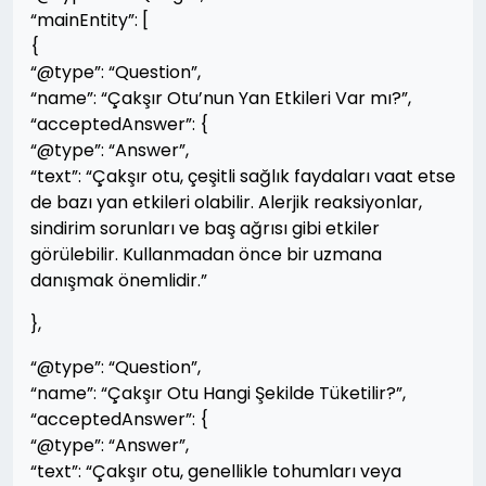
“mainEntity”: [
{
“@type”: “Question”,
“name”: “Çakşır Otu’nun Yan Etkileri Var mı?”,
“acceptedAnswer”: {
“@type”: “Answer”,
“text”: “Çakşır otu, çeşitli sağlık faydaları vaat etse
de bazı yan etkileri olabilir. Alerjik reaksiyonlar,
sindirim sorunları ve baş ağrısı gibi etkiler
görülebilir. Kullanmadan önce bir uzmana
danışmak önemlidir.”
},
“@type”: “Question”,
“name”: “Çakşır Otu Hangi Şekilde Tüketilir?”,
“acceptedAnswer”: {
“@type”: “Answer”,
“text”: “Çakşır otu, genellikle tohumları veya