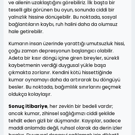
ve ailenin uzaklaştığını görebiliriz. İlk başta bir
teselli gibi görünen bu oyun, sonunda ciddi bir
yalnızlık hissine dönüşebilir. Bu noktada, sosyal
bağlantıların kaybı, ruh halini daha da olumsuz
hale getirebilir.
Kumarın insan üzerinde yarattığı umutsuzluk hissi,
çoğu zaman depresyonun başlangıcı olabilir.
Adeta bir kısır döngü içine giren bireyler, sürekli
kaybetmenin verdiği duygusal yükle başa
çıkmakta zorlanır. Kendini kötü hissettiğinde
kumar oynamayı daha da artırarak bu döngüyü
besler. Bu noktada, bağımlılık sınırlarını geçmek
oldukça kolaylaşır.
Sonuç itibariye
, her zevkin bir bedeli vardır;
ancak kumar, zihinsel sağlığımızı ciddi şekilde
tehdit eden gizli bir düşmandır. Kayıplar, sadece
maddi anlamda değil, ruhsal olarak da derin izler