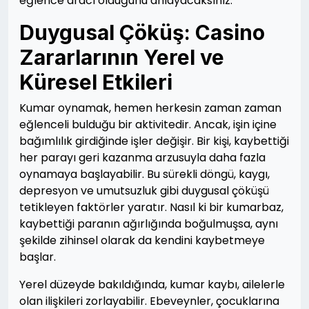
eğlence aracı olduğunu anlayacaksınız.
Duygusal Çöküş: Casino
Zararlarının Yerel ve
Küresel Etkileri
Kumar oynamak, hemen herkesin zaman zaman
eğlenceli bulduğu bir aktivitedir. Ancak, işin içine
bağımlılık girdiğinde işler değişir. Bir kişi, kaybettiği
her parayı geri kazanma arzusuyla daha fazla
oynamaya başlayabilir. Bu sürekli döngü, kaygı,
depresyon ve umutsuzluk gibi duygusal çöküşü
tetikleyen faktörler yaratır. Nasıl ki bir kumarbaz,
kaybettiği paranın ağırlığında boğulmuşsa, aynı
şekilde zihinsel olarak da kendini kaybetmeye
başlar.
Yerel düzeyde bakıldığında, kumar kaybı, ailelerle
olan ilişkileri zorlayabilir. Ebeveynler, çocuklarına