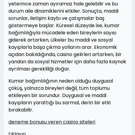
yeterince zaman ayıramaz hale gelebilir ve bu
durum aile dinamiklerini etkiler. Sonuçta, maddi
sorunlar, iletişim kaybı ve çatışmalar baş
göstermeye başlar. Küresel düzeyde ise, kumar
bağımlılığıyla mücadele eden bireylerin sayısı
giderek artarken, ülkeler bu maddi ve sosyal
kayıplarla başa çıkma yollarını arar. Ekonomik
açıdan bakıldığında, casino gelirleri artarken, bir
yandan da sosyal hizmetler için daha fazla kaynak
ayrılması gerekliliği doğar.
Kumar bağımlılığının neden olduğu duygusal
çöküş, yalnızca bireyleri değil, tüm toplumu
etkileyen bir sorundur. Duygusal ve maddi
kayıpların yarattığı bu sarmal, derin bir etki
bırakabilir.
deneme bonusu veren casino siteleri
tıklayın