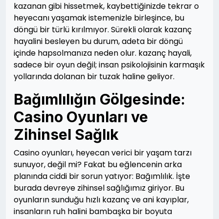
kazanan gibi hissetmek, kaybettiğinizde tekrar o
heyecanı yaşamak istemenizle birleşince, bu
döngü bir türlü kırılmıyor. Sürekli olarak kazanç
hayalini besleyen bu durum, adeta bir döngü
içinde hapsolmanıza neden olur. kazanç hayali,
sadece bir oyun değil; insan psikolojisinin karmaşık
yollarında dolanan bir tuzak haline geliyor.
Bağımlılığın Gölgesinde:
Casino Oyunları ve
Zihinsel Sağlık
Casino oyunları, heyecan verici bir yaşam tarzı
sunuyor, değil mi? Fakat bu eğlencenin arka
planında ciddi bir sorun yatıyor: Bağımlılık. İşte
burada devreye zihinsel sağlığımız giriyor. Bu
oyunların sunduğu hızlı kazanç ve ani kayıplar,
insanların ruh halini bambaşka bir boyuta