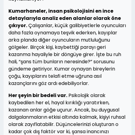
Kumarhaneler, insan psikolojisini en ince
detaylarıyla analiz eden alanlar olarak öne
çıkıyor.
Çalışanlar, küçük galibiyetlerle oyuncuları
daha fazla oynamaya teşvik ederken, kayıplar
arka planda diğer oyuncuların mutluluğunu
gölgeler. Birçok kişi, kaybettiği parayı geri
kazanma hayaliyle bir döngüye girer. İşte bu ruh
hali, “şans tüm bunların neresinde?” sorusunu
gündeme getiriyor. Kumar oynayan bireylerin
çoğu, kayıplarını telafi etme uğruna asıl
kazançlarını göz ardı edebiliyorlar.
Her şeyin bir bedeli var.
Psikolojik olarak
kaybedilen her el, hayal kırıklığı yaratırken,
kazanan anlar göğe uçurur. Ancak, bu duygusal
dalgalanmaların etkisi altında kalmak, kişiyi ruhsal
olarak zayıflatabilir. Düşüncelerinizi oluşturan o
kadar çok dış faktör var ki, şansa inancınızı