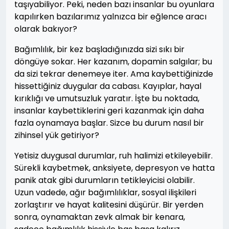
taşıyabiliyor. Peki, neden bazı insanlar bu oyunlara
kapılırken bazılarımız yalnızca bir eğlence aracı
olarak bakıyor?
Bağımlılık, bir kez başladığınızda sizi sıkı bir
döngüye sokar. Her kazanım, dopamin salgılar; bu
da sizi tekrar denemeye iter. Ama kaybettiğinizde
hissettiğiniz duygular da cabası. Kayıplar, hayal
kırıklığı ve umutsuzluk yaratır. İşte bu noktada,
insanlar kaybettiklerini geri kazanmak için daha
fazla oynamaya başlar. Sizce bu durum nasıl bir
zihinsel yük getiriyor?
Yetisiz duygusal durumlar, ruh halimizi etkileyebilir.
Sürekli kaybetmek, anksiyete, depresyon ve hatta
panik atak gibi durumların tetikleyicisi olabilir.
Uzun vadede, ağır bağımlılıklar, sosyal ilişkileri
zorlaştırır ve hayat kalitesini düşürür. Bir yerden
sonra, oynamaktan zevk almak bir kenara,