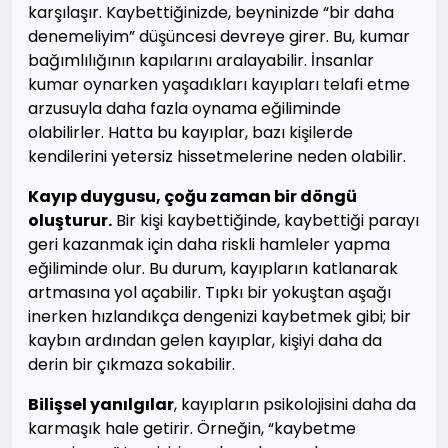
karşılaşır. Kaybettiğinizde, beyninizde “bir daha
denemeliyim” düşüncesi devreye girer. Bu, kumar
bağımlılığının kapılarını aralayabilir. İnsanlar
kumar oynarken yaşadıkları kayıpları telafi etme
arzusuyla daha fazla oynama eğiliminde
olabilirler. Hatta bu kayıplar, bazı kişilerde
kendilerini yetersiz hissetmelerine neden olabilir.
Kayıp duygusu, çoğu zaman bir döngü
oluşturur.
Bir kişi kaybettiğinde, kaybettiği parayı
geri kazanmak için daha riskli hamleler yapma
eğiliminde olur. Bu durum, kayıpların katlanarak
artmasına yol açabilir. Tıpkı bir yokuştan aşağı
inerken hızlandıkça dengenizi kaybetmek gibi; bir
kaybın ardından gelen kayıplar, kişiyi daha da
derin bir çıkmaza sokabilir.
Bilişsel yanılgılar
, kayıpların psikolojisini daha da
karmaşık hale getirir. Örneğin, “kaybetme