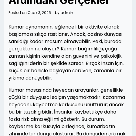
Ardındaki Gerçekler
Posted on
Ocak 3, 2025
by
admin
Kumar oynamanın, eğlenceli bir aktivite olarak
başlaması sıkça rastlanır. Ancak, casino dünyası
sanıldığı kadar masum olmayabilir. Peki, burada
gerçekten ne oluyor? Kumar bağımlılığı, çoğu
zaman kişinin kendine olan güvenini ve psikolojik
sağlığını derin bir şekilde sarsar. Birçok insan için,
küçük bir bahisle başlayan serüven, zamanla bir
yıkıma dönüşebilir.
Kumar masasında heyecan arayanlar, genellikle
güçlü bir duygusal salgın yaşamaktadır. Kazanma
heyecanı, kaybetme korkusunu unutturur; ancak
bu bir tuzak gibidir. İnsanlar kaybettikçe daha
fazla risk alma eğilimi gösterir. Bu durum,
kaybetme korkusuyla birleşince, kumarbazın
zihninde bir döngü oluşturur. Bu döngüden çıkmak