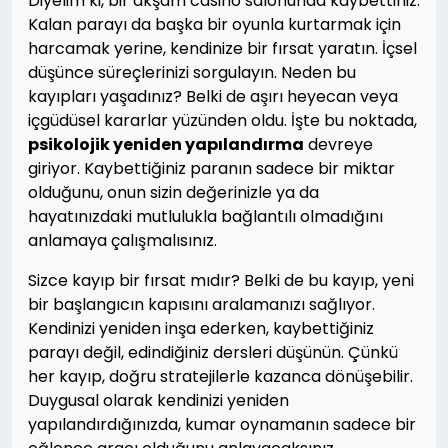
Diyelim ki, bir akşam casino salonunda kaybettiniz.
Kalan parayı da başka bir oyunla kurtarmak için
harcamak yerine, kendinize bir fırsat yaratın. İçsel
düşünce süreçlerinizi sorgulayın. Neden bu
kayıpları yaşadınız? Belki de aşırı heyecan veya
içgüdüsel kararlar yüzünden oldu. İşte bu noktada,
psikolojik yeniden yapılandırma
devreye
giriyor. Kaybettiğiniz paranın sadece bir miktar
olduğunu, onun sizin değerinizle ya da
hayatınızdaki mutlulukla bağlantılı olmadığını
anlamaya çalışmalısınız.
Sizce kayıp bir fırsat mıdır? Belki de bu kayıp, yeni
bir başlangıcın kapısını aralamanızı sağlıyor.
Kendinizi yeniden inşa ederken, kaybettiğiniz
parayı değil, edindiğiniz dersleri düşünün. Çünkü
her kayıp, doğru stratejilerle kazanca dönüşebilir.
Duygusal olarak kendinizi yeniden
yapılandırdığınızda, kumar oynamanın sadece bir