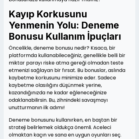
Kayıp Korkusunu
Yenmenin Yolu: Deneme
Bonusu Kullanım İpuçları
Öncelikle, deneme bonusu nedir? Kısaca, bir
platformda kullanabileceğiniz, genellikle belli bir
miktar parayı riske atma gereği olmadan teste
etmenizi sağlayan bir fırsat. Bu bonuslar, aslında
kaybetme korkusunu minimize eder. Sadece
kaybetme olasılığını düşünmek yerine,
kazandığınızda ne kadar eğleneceğinize
odaklanabilirsin. Bu, zihnindeki savaşmayı
unutturmanın ilk adımı!
Deneme bonusunu kullanırken, en baştan bir
strateji belirlemek oldukça önemli. Aceleci
olmaktan kaçın ve sana en uygun oyunları seç.