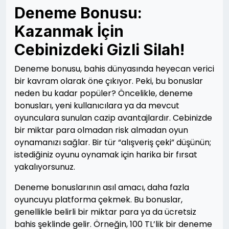
Deneme Bonusu:
Kazanmak İçin
Cebinizdeki Gizli Silah!
Deneme bonusu, bahis dünyasında heyecan verici
bir kavram olarak öne çıkıyor. Peki, bu bonuslar
neden bu kadar popüler? Öncelikle, deneme
bonusları, yeni kullanıcılara ya da mevcut
oyunculara sunulan cazip avantajlardır. Cebinizde
bir miktar para olmadan risk almadan oyun
oynamanızı sağlar. Bir tür “alışveriş çeki” düşünün;
istediğiniz oyunu oynamak için harika bir fırsat
yakalıyorsunuz.
Deneme bonuslarının asıl amacı, daha fazla
oyuncuyu platforma çekmek. Bu bonuslar,
genellikle belirli bir miktar para ya da ücretsiz
bahis şeklinde gelir. Örneğin, 100 TL’lik bir deneme