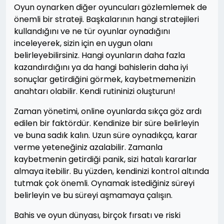
Oyun oynarken diğer oyuncuları gözlemlemek de
önemli bir strateji. Başkalarının hangi stratejileri
kullandığını ve ne tür oyunlar oynadığını
inceleyerek, sizin için en uygun olanı
belirleyebilirsiniz. Hangi oyunların daha fazla
kazandırdığını ya da hangi bahislerin daha iyi
sonuçlar getirdiğini görmek, kaybetmemenizin
anahtarı olabilir. Kendi rutininizi oluşturun!
Zaman yönetimi, online oyunlarda sıkça göz ardı
edilen bir faktördür. Kendinize bir süre belirleyin
ve buna sadık kalın. Uzun süre oynadıkça, karar
verme yeteneğiniz azalabilir. Zamanla
kaybetmenin getirdiği panik, sizi hatalı kararlar
almaya itebilir. Bu yüzden, kendinizi kontrol altında
tutmak çok önemli. Oynamak istediğiniz süreyi
belirleyin ve bu süreyi aşmamaya çalışın.
Bahis ve oyun dünyası, birçok fırsatı ve riski