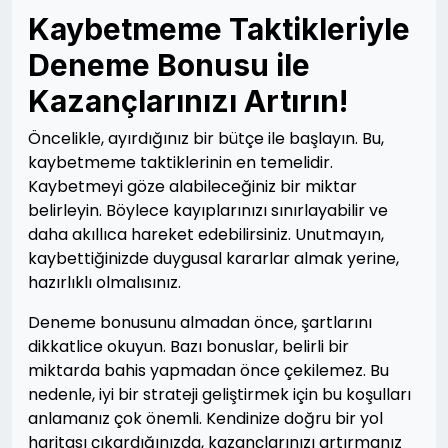
Kaybetmeme Taktikleriyle
Deneme Bonusu ile
Kazançlarınızı Artırın!
Öncelikle, ayırdığınız bir bütçe ile başlayın. Bu,
kaybetmeme taktiklerinin en temelidir.
Kaybetmeyi göze alabileceğiniz bir miktar
belirleyin. Böylece kayıplarınızı sınırlayabilir ve
daha akıllıca hareket edebilirsiniz. Unutmayın,
kaybettiğinizde duygusal kararlar almak yerine,
hazırlıklı olmalısınız.
Deneme bonusunu almadan önce, şartlarını
dikkatlice okuyun. Bazı bonuslar, belirli bir
miktarda bahis yapmadan önce çekilemez. Bu
nedenle, iyi bir strateji geliştirmek için bu koşulları
anlamanız çok önemli. Kendinize doğru bir yol
haritası çıkardığınızda, kazançlarınızı artırmanız