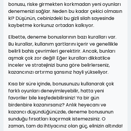
bonusu, riske girmekten korkmadan yeni oyunları
denemenizi sağlar. Neden bu kadar çekici olmasın
ki? Düşünün, cebinizdeki bu gizli silah sayesinde
kaybetme korkunuz ortadan kalkıyor.
Elbette, deneme bonuslarının bazı kuralları var.
Bu kurallar, kullanım şartlarını içerir ve genellikle
belirli bahis çevrimleri gerektirir. Ancak, bunları
aşmak çok zor değil! Eğer kuralları dikkatlice
inceler ve stratejinizi buna göre belirlerseniz,
kazancınızı artırma şansınız hayli yükseliyor.
Kısa bir süre içinde, bonusunuzu kullanarak çok
farklı oyunları deneyimleyebilir, hatta yeni
favoriler bile keşfedebilirsiniz! Ya bir gün
birdenbire kazanırsanız? Anlık heyecanı ve
kazancı düşündüğünüzde, deneme bonusunun
sunduğu fırsatları kaçırmak istemezsiniz. O
zaman, tam da ihtiyacınız olan güç, elinizin altında!