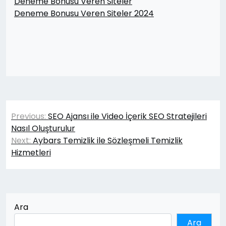
Deneme Bonusu Veren Siteler
Deneme Bonusu Veren Siteler 2024
Yazı
Previous:
SEO Ajansı ile Video İçerik SEO Stratejileri
gezinmesi
Nasıl Oluşturulur
Next:
Aybars Temizlik ile Sözleşmeli Temizlik
Hizmetleri
Ara
Ara