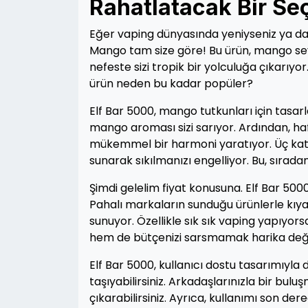
Rahatlatacak Bir Se
Eğer vaping dünyasında yeniyseniz ya da 
Mango tam size göre! Bu ürün, mango sev
nefeste sizi tropik bir yolculuğa çıkarıyo
ürün neden bu kadar popüler?
Elf Bar 5000, mango tutkunları için tasarl
mango aroması sizi sarıyor. Ardından, haf
mükemmel bir harmoni yaratıyor. Üç katm
sunarak sıkılmanızı engelliyor. Bu, sırad
Şimdi gelelim fiyat konusuna. Elf Bar 500
Pahalı markaların sunduğu ürünlerle kıy
sunuyor. Özellikle sık sık vaping yapıyorsa
hem de bütçenizi sarsmamak harika deği
Elf Bar 5000, kullanıcı dostu tasarımıyl
taşıyabilirsiniz. Arkadaşlarınızla bir bul
çıkarabilirsiniz. Ayrıca, kullanımı son de