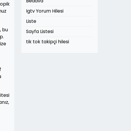
Bedava
ropik
nuz
Igtv Yorum Hilesi
Liste
, bu
Sayfa Listesi
p.
tik tok takipçi hilesi
ize
f
a
itesi
anız,