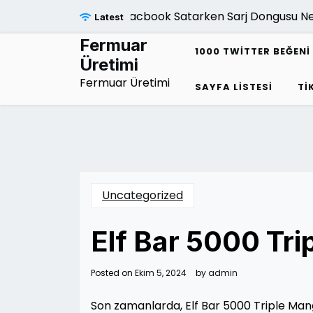
Skip
Macbook Satarken Sarj Dongusu Neden 
Latest
to
content
Fermuar
1000 TWITTER BEĞENI 
Üretimi
Fermuar Üretimi
SAYFA LISTESI
TI
Uncategorized
Elf Bar 5000 Tri
Posted on
Ekim 5, 2024
by
admin
Son zamanlarda, Elf Bar 5000 Triple Mang