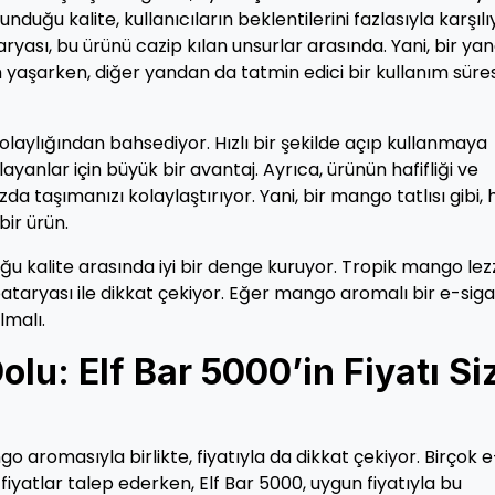
unduğu kalite, kullanıcıların beklentilerini fazlasıyla karşılı
ryası, bu ürünü cazip kılan unsurlar arasında. Yani, bir ya
 yaşarken, diğer yandan da tatmin edici bir kullanım süres
 kolaylığından bahsediyor. Hızlı bir şekilde açıp kullanmaya
layanlar için büyük bir avantaj. Ayrıca, ürünün hafifliği ve
da taşımanızı kolaylaştırıyor. Yani, bir mango tatlısı gibi, 
ir ürün.
uğu kalite arasında iyi bir denge kuruyor. Tropik mango lezz
ataryası ile dikkat çekiyor. Eğer mango aromalı bir e-sig
lmalı.
lu: Elf Bar 5000’in Fiyatı Si
o aromasıyla birlikte, fiyatıyla da dikkat çekiyor. Birçok e
fiyatlar talep ederken, Elf Bar 5000, uygun fiyatıyla bu