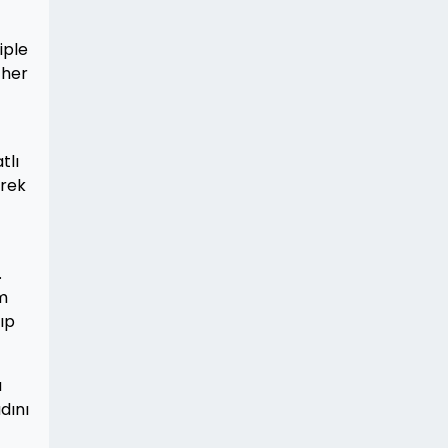
iple
 her
tlı
erek
.
im
lıp
a
dını