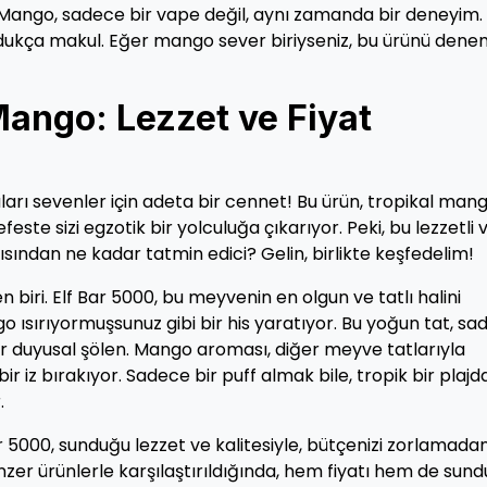
e Mango, sadece bir vape değil, aynı zamanda bir deneyim.
n oldukça makul. Eğer mango sever biriyseniz, bu ürünü den
Mango: Lezzet ve Fiyat
rı sevenler için adeta bir cennet! Bu ürün, tropikal man
feste sizi egzotik bir yolculuğa çıkarıyor. Peki, bu lezzetli
ından ne kadar tatmin edici? Gelin, birlikte keşfedelim!
 biri. Elf Bar 5000, bu meyvenin en olgun ve tatlı halini
o ısırıyormuşsunuz gibi bir his yaratıyor. Bu yoğun tat, s
r duyusal şölen. Mango aroması, diğer meyve tatlarıyla
iz bırakıyor. Sadece bir puff almak bile, tropik bir plajd
.
r 5000, sunduğu lezzet ve kalitesiyle, bütçenizi zorlamada
zer ürünlerle karşılaştırıldığında, hem fiyatı hem de sun