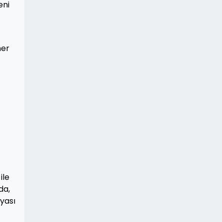
eni
her
ile
da,
yası