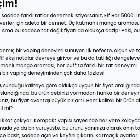
çim!
sadece farklı tatlar denemek istiyorsanız, Elf Bar 5000 Tr
erler için adeta bir cennet. Üç katmanlı mango aroması,
r. Ama bu sadece tat değil; fiyatı da oldukça cazip! Peki, bu
anmış bir vaping deneyimi sunuyor. İlk nefeste, olgun ve ta
if ekşi notalar devreye giriyor ve bu da tatlılığı dengeley
anlı mango aroması, her puff’ta farklı bir tat deneyimi
an bir vaping deneyiminden çok daha fazlası!
0, sunduğu kaliteye göre oldukça uygun bir fiyat aralığında
aslandığında, bu ürün cebinizi yormadan harika bir deney
nız, bu fiyat avantajı büyük bir artı. Hem kaliteli bir ürün a
l mi?
a dikkat çekiyor. Kompakt yapısı sayesinde her yere kolayc
uşmada ya da bir yürüyüşte, bu ürünü yanınıza alarak anın ta
rece basit; sadece açın ve keyfini çıkarın. Karmaşık ayarlar