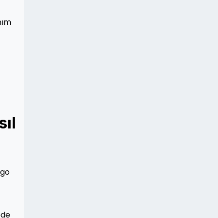
anım
sıl
ngo
ede