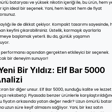
rlü bataryası ve yüksek nikotin içeriği ile, bu ürün, hem y
 için ideal bir seçenek. Yani, hem lezzet hem de fiyat
yorsunuz.
kolaylığı ile de dikkat çekiyor. Kompakt tasarımı sayesinde, 
an keyfini çıkarabilirsiniz. Üstelik, karmaşık ayarlarla
eye başlamak yeterli. Bu da, günlük yaşamın
uyor.
t performansı açısından gerçekten etkileyici bir seçenek.
acak bir deneyim sunuyor!
ni Bir Yıldız: Elf Bar 5000
nalizi
ıran bir diğer unsur. Elf Bar 5000, sunduğu kalite ve lezzet 
ça rekabetçi. Piyasada benzer ürünlerle karşılaştırıldığın
 bu fiyatın arkasında yatan değer nedir? Uzun ömürlü batar
aha uzun süre keyif almasını sağlıyor. Yani, bir kez satın