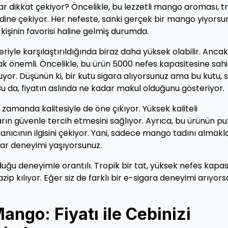
dar dikkat çekiyor? Öncelikle, bu lezzetli mango aroması, t
ndine çekiyor. Her nefeste, sanki gerçek bir mango yiyorsu
 kişinin favorisi haline gelmiş durumda.
leriyle karşılaştırıldığında biraz daha yüksek olabilir. Ancak
k önemli. Öncelikle, bu ürün 5000 nefes kapasitesine sahi
uyor. Düşünün ki, bir kutu sigara alıyorsunuz ama bu kutu, s
u da, fiyatın aslında ne kadar makul olduğunu gösteriyor.
ı zamanda kalitesiyle de öne çıkıyor. Yüksek kaliteli
arın güvenle tercih etmesini sağlıyor. Ayrıca, bu ürünün pu
anıcının ilgisini çekiyor. Yani, sadece mango tadını almakl
har deneyimi yaşıyorsunuz.
duğu deneyimle orantılı. Tropik bir tat, yüksek nefes kapas
ip kılıyor. Eğer siz de farklı bir e-sigara deneyimi arıyors
ango: Fiyatı ile Cebinizi