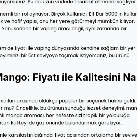
ymuyorsunuz. Bu da, uzun vadede tasarruf etmenizi sağlıyor.
nemli bir rol oynuyor. Birçok kullanıcı, Elf Bar 5000’in kull
üçük ve hafif yapısı, onu her yere götürmeyi mümkün kılıyor.
. Yani, sadece bir vaping aracı değil, aynı zamanda bir
em de fiyatı ile vaping dünyasında kendine sağlam bir yer
iminizi bir üst seviyeye taşımak istiyorsanız, bu ürünü
ango: Fiyatı ile Kalitesini Na
nıcıları arasında oldukça popüler bir seçenek haline geldi.
yor mu? Öncelikle, bu ürünün sunduğu lezzet deneyimi, ma
lı mango aroması, her nefeste sizi tropik bir yolculuğa
yatan kaliteyi de göz önünde bulundurmak gerekiyor.
le karşılaştırıldığında, fiyat açısından ortalama bir seviy