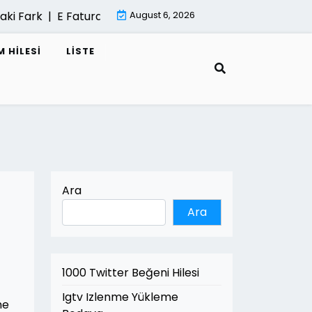
ark |
E Fatura Cozum Ortagi Nasil Secilir |
August 6, 2026
Mimari Gorselle
 HILESI
LISTE
Ara
Ara
1000 Twitter Beğeni Hilesi
Igtv Izlenme Yükleme
ne