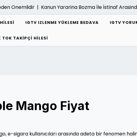
Onemlidir |
Kanun Yararina Bozma İle İstinaf Arasindaki F
HILESI
IGTV IZLENME YÜKLEME BEDAVA
IGTV YORUM
K TOK TAKIPÇI HILESI
ple Mango Fiyat
o, e-sigara kullanıcıları arasında adeta bir fenomen hali