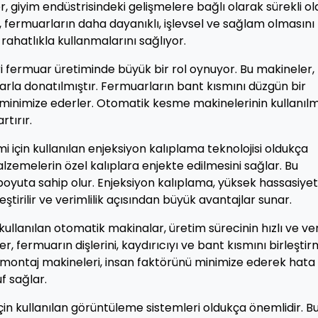
r, giyim endüstrisindeki gelişmelere bağlı olarak sürekli o
ler, fermuarların daha dayanıklı, işlevsel ve sağlam olmasını
rahatlıkla kullanmalarını sağlıyor.
 fermuar üretiminde büyük bir rol oynuyor. Bu makineler, h
arla donatılmıştır. Fermuarların bant kısmını düzgün bir
minimize ederler. Otomatik kesme makinelerinin kullanılm
rtırır.
imi için kullanılan enjeksiyon kalıplama teknolojisi oldukça
malzemelerin özel kalıplara enjekte edilmesini sağlar. Bu
boyuta sahip olur. Enjeksiyon kalıplama, yüksek hassasiyet
tirilir ve verimlilik açısından büyük avantajlar sunar.
ullanılan otomatik makinalar, üretim sürecinin hızlı ve ver
er, fermuarın dişlerini, kaydırıcıyı ve bant kısmını birleşti
k montaj makineleri, insan faktörünü minimize ederek hata
f sağlar.
için kullanılan görüntüleme sistemleri oldukça önemlidir. B