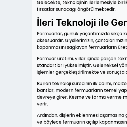
Gelecekte, teknolojinin ilerlemesiyle bir
fırsatlar sunacağı öngörülmektedir.
İleri Teknoloji ile G
Fermuarlar, günlük yaşantımızda sıkça kar
aksesuardır. Giysilerimizin, çantalarımızın
kapanmasını sağlayan fermuarların üretim 
Fermuar üretimi, yıllar içinde gelişen tek
standartları yükselmiştir. Geleneksel yö
işlemler gerçekleştirilmekte ve sonuçta 
Bu ileri teknoloji sürecinin ilk adımı, mal
bantlar, modern fermuarların temel yapı t
devreye girer. Kesme ve forma verme mak
verir.
Ardından, dişlerin eklenmesi aşamasına ge
ve böylece fermuarın açılıp kapanmasını s