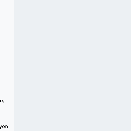
e,
syon