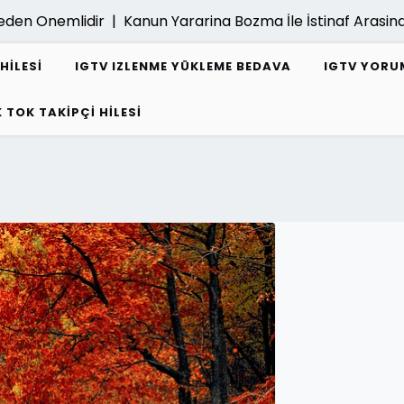
nemlidir |
Kanun Yararina Bozma İle İstinaf Arasindaki Fa
HILESI
IGTV IZLENME YÜKLEME BEDAVA
IGTV YORUM
K TOK TAKIPÇI HILESI