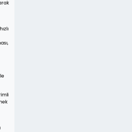
larak
ızlı
ası,
le
imli
rmek
u