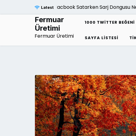
Skip
Macbook Satarken Sarj Dongusu Neden O
Latest
to
content
Fermuar
1000 TWITTER BEĞENI 
Üretimi
Fermuar Üretimi
SAYFA LISTESI
TI