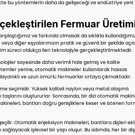
likte bu yöntemlerin daha da gelişeceği ve endüstriye yeni
erçekleştirilen Fermuar Üretim
şılaştığımız ve farkında olmasak da sıklıkla kullandığımız
 veya diğer eşyalarımızın pratik ve güvenli bir şekilde açıl
süreci oldukça ileri teknolojiyle gerçekleştirilmektedir.
nolojiler sayesinde daha verimli hale gelmiş ve kalite
ntemler yerine, otomatik makineler kullanılarak hassas
dayanıklı ve uzun ömürlü fermuarlar ortaya çıkmaktadır.
zeme seçimidir. Yüksek kaliteli naylon veya metal alaşımlı
aşlarını oluştururlar. Sonrasında, bir dizi otomatik maki
ineleri, bantları doğru genişliklere keser ve istenen fo
çilir. Otomatik enjeksiyon makineleri, bantlara dişleri ekl
ağlayacak işlevsel bir yapı oluşur. Bu adımda, her bir diş