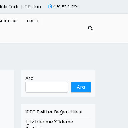
rk |
E Fatura Cozum Ortagi Nasil Secilir |
August 7, 2026
Mimari Gorselles
 HILESI
LISTE
Ara
Ara
1000 Twitter Beğeni Hilesi
Igtv Izlenme Yükleme