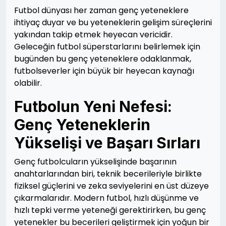
Futbol dünyası her zaman genç yeteneklere
ihtiyaç duyar ve bu yeteneklerin gelişim süreçlerini
yakından takip etmek heyecan vericidir.
Geleceğin futbol süperstarlarını belirlemek için
bugünden bu genç yeteneklere odaklanmak,
futbolseverler için büyük bir heyecan kaynağı
olabilir.
Futbolun Yeni Nefesi:
Genç Yeteneklerin
Yükselişi ve Başarı Sırları
Genç futbolcuların yükselişinde başarının
anahtarlarından biri, teknik becerileriyle birlikte
fiziksel güçlerini ve zeka seviyelerini en üst düzeye
çıkarmalarıdır. Modern futbol, hızlı düşünme ve
hızlı tepki verme yeteneği gerektirirken, bu genç
yetenekler bu becerileri geliştirmek için yoğun bir