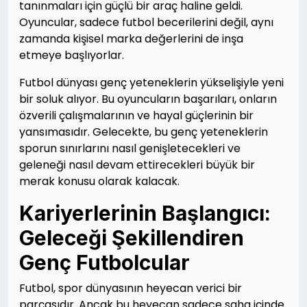
tanınmaları için güçlü bir araç haline geldi.
Oyuncular, sadece futbol becerilerini değil, aynı
zamanda kişisel marka değerlerini de inşa
etmeye başlıyorlar.
Futbol dünyası genç yeteneklerin yükselişiyle yeni
bir soluk alıyor. Bu oyuncuların başarıları, onların
özverili çalışmalarının ve hayal güçlerinin bir
yansımasıdır. Gelecekte, bu genç yeteneklerin
sporun sınırlarını nasıl genişletecekleri ve
geleneği nasıl devam ettirecekleri büyük bir
merak konusu olarak kalacak.
Kariyerlerinin Başlangıcı:
Geleceği Şekillendiren
Genç Futbolcular
Futbol, spor dünyasının heyecan verici bir
parçasıdır. Ancak bu heyecan sadece saha içinde