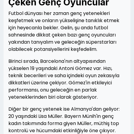
Çeken Genç Oyuncular
Futbol dünyası her zaman genç yetenekleri
keşfetmek ve onların yükselişine tanıklık etmek
için heyecanla bekler. Gelin, şu anda futbol
sahnesinde dikkat çeken bazı genç oyuncuları
yakından tanıyalım ve geleceğin süperstarları
olabilecek potansiyellerini keşfedelim.
Birinci sırada, Barcelona'nın altyapısından
yükselen 19 yaşındaki Antoni Gómez var. Hızı,
teknik becerileri ve saha içindeki oyun zekasıyla
dikkatleri üzerine çekiyor. Gómez'in etkileyici
performansı, onu geleceğin en parlak
yeteneklerinden biri olarak gösteriyor.
Diğer bir genç yetenek ise Almanya'dan geliyor:
20 yaşındaki Lisa Müller. Bayern Münih'in genç
kadın takımında forma giyen Müller, müthiş top
kontrolü ve hücumdaki etkinliğiyle öne çıkıyor.