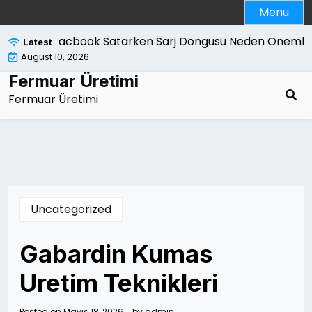
Skip
Menu
to
content
Macbook Satarken Sarj Dongusu Neden Onemlidi
Latest
August 10, 2026
Fermuar Üretimi
Fermuar Üretimi
Uncategorized
Gabardin Kumas
Uretim Teknikleri
Posted on
Mayıs 18, 2026
by
admin