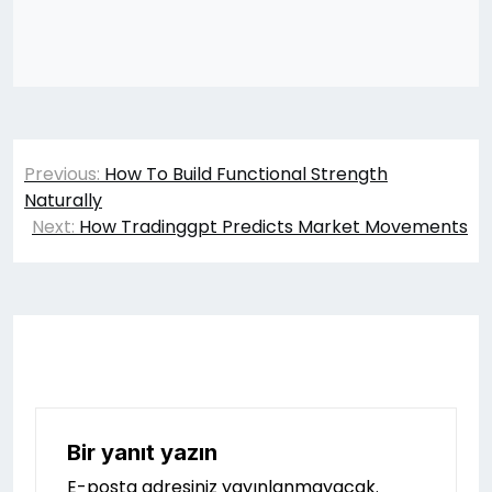
Yazı
Previous:
How To Build Functional Strength
gezinmesi
Naturally
Next:
How Tradinggpt Predicts Market Movements
Bir yanıt yazın
E-posta adresiniz yayınlanmayacak.