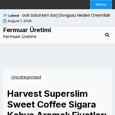
Skip
Menu
to
content
Macbook Satarken Sarj Dongusu Neden Onemlidir |
Ka
Latest
August 7, 2026
Fermuar Üretimi
Fermuar Üretimi
Uncategorized
Harvest Superslim
Sweet Coffee Sigara