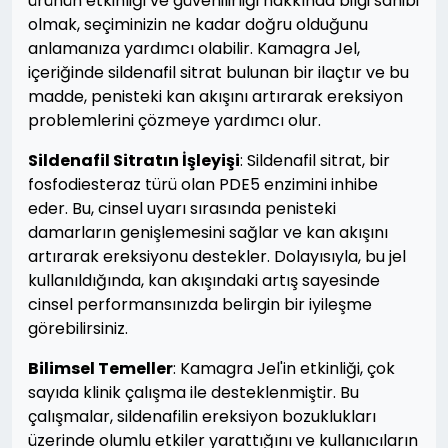
ürünün etkinliği ve güvenilirliği hakkında bilgi sahibi
olmak, seçiminizin ne kadar doğru olduğunu
anlamanıza yardımcı olabilir. Kamagra Jel,
içeriğinde sildenafil sitrat bulunan bir ilaçtır ve bu
madde, penisteki kan akışını artırarak ereksiyon
problemlerini çözmeye yardımcı olur.
Sildenafil Sitratın İşleyişi
: Sildenafil sitrat, bir
fosfodiesteraz türü olan PDE5 enzimini inhibe
eder. Bu, cinsel uyarı sırasında penisteki
damarların genişlemesini sağlar ve kan akışını
artırarak ereksiyonu destekler. Dolayısıyla, bu jel
kullanıldığında, kan akışındaki artış sayesinde
cinsel performansınızda belirgin bir iyileşme
görebilirsiniz.
Bilimsel Temeller
: Kamagra Jel'in etkinliği, çok
sayıda klinik çalışma ile desteklenmiştir. Bu
çalışmalar, sildenafilin ereksiyon bozuklukları
üzerinde olumlu etkiler yarattığını ve kullanıcıların