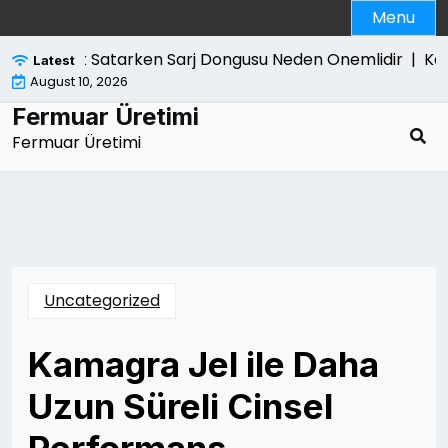
Skip
Menu
to
content
cbook Satarken Sarj Dongusu Neden Onemlidir |
Kanun Y
Latest
August 10, 2026
Fermuar Üretimi
Fermuar Üretimi
Uncategorized
Kamagra Jel ile Daha
Uzun Süreli Cinsel