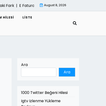
ark |
E Fatura Cozum Ortagi Nasil Secilir |
August 8, 2026
Mimari Gorselle
 HILESI
LISTE
Ara
Ara
1000 Twitter Beğeni Hilesi
Igtv Izlenme Yükleme