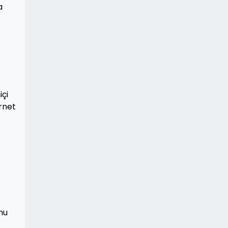
a
içi
ernet
nu