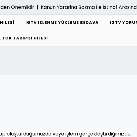
Onemlidir |
Kanun Yararina Bozma İle İstinaf Arasindaki F
HILESI
IGTV IZLENME YÜKLEME BEDAVA
IGTV YORUM
K TOK TAKIPÇI HILESI
p oluşturduğumuzda veya işlem gerçekleştirdiğimizde,