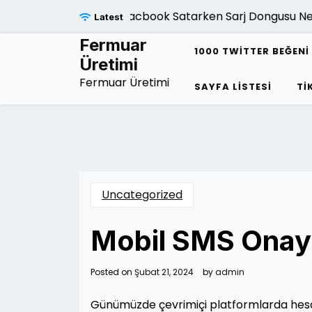
Skip
Macbook Satarken Sarj Dongusu Neden 
Latest
to
content
Fermuar
1000 TWITTER BEĞENI 
Üretimi
Fermuar Üretimi
SAYFA LISTESI
TI
Uncategorized
Mobil SMS Onay
Posted on
Şubat 21, 2024
by
admin
Günümüzde çevrimiçi platformlarda hesa