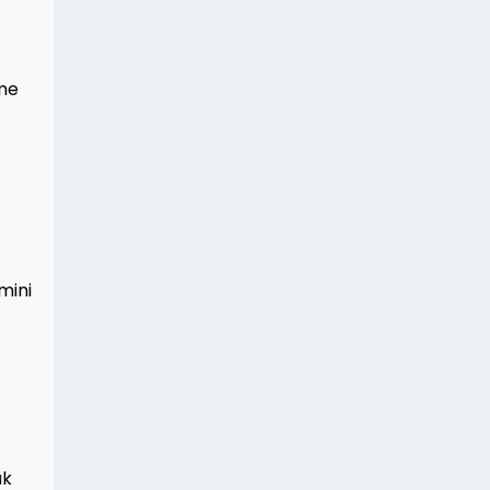
rme
mini
ük