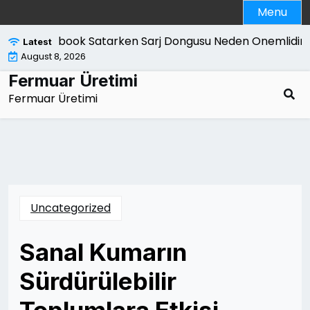
Skip
Menu
to
content
Macbook Satarken Sarj Dongusu Neden Onemlidir |
Latest
August 8, 2026
Fermuar Üretimi
Fermuar Üretimi
Uncategorized
Sanal Kumarın
Sürdürülebilir