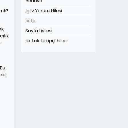
Bedava
mli?
Igtv Yorum Hilesi
Liste
ok
Sayfa Listesi
ılık
tik tok takipçi hilesi
ı
 Bu
lir.