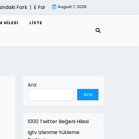
ndaki Fark |
E Fatura Cozum Ortagi Nasil Secilir |
August 7, 2026
Mimari G
 HILESI
LISTE
Ara
Ara
1000 Twitter Beğeni Hilesi
Igtv Izlenme Yükleme