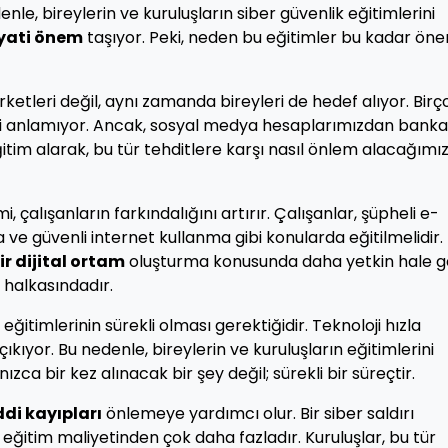
denle, bireylerin ve kuruluşların siber güvenlik eğitimlerini
yati önem
taşıyor. Peki, neden bu eğitimler bu kadar öne
irketleri değil, aynı zamanda bireyleri de hedef alıyor. Birç
mini anlamıyor. Ancak, sosyal medya hesaplarımızdan bankac
ğitim alarak, bu tür tehditlere karşı nasıl önlem alacağımız
mi, çalışanların farkındalığını artırır. Çalışanlar, şüpheli e-
 ve güvenli internet kullanma gibi konularda eğitilmelidir.
ir dijital ortam
oluşturma konusunda daha yetkin hale ge
f halkasındadır.
eğitimlerinin sürekli olması gerektiğidir. Teknoloji hızla
çıkıyor. Bu nedenle, bireylerin ve kuruluşların eğitimlerini
ızca bir kez alınacak bir şey değil; sürekli bir süreçtir.
di kayıpları
önlemeye yardımcı olur. Bir siber saldırı
eğitim maliyetinden çok daha fazladır. Kuruluşlar, bu tür