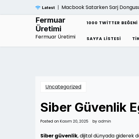
Skip
Macbook Satarken Sarj Dongusu 
Latest
to
content
Fermuar
1000 TWITTER BEĞENI 
Üretimi
Fermuar Üretimi
SAYFA LISTESI
TI
Uncategorized
Siber Güvenlik E
Posted on
Kasım 20, 2025
by
admin
Siber güvenlik
, dijital dünyada giderek d