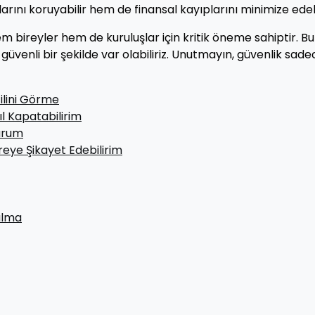
larını koruyabilir hem de finansal kayıplarını minimize edebi
em bireyler hem de kuruluşlar için kritik öneme sahiptir. Bu
güvenli bir şekilde var olabiliriz. Unutmayın, güvenlik sade
ilini Görme
l Kapatabilirim
lurum
eye Şikayet Edebilirim
ulma