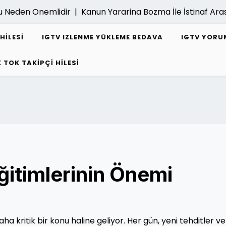
Neden Onemlidir |
Kanun Yararina Bozma İle İstinaf Arasi
HILESI
IGTV IZLENME YÜKLEME BEDAVA
IGTV YORUM
K TOK TAKIPÇI HILESI
ğitimlerinin Önemi
aha kritik bir konu haline geliyor. Her gün, yeni tehditler ve