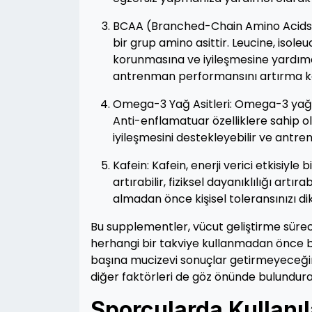
BCAA (Branched-Chain Amino Acids):
bir grup amino asittir. Leucine, isoleu
korunmasına ve iyileşmesine yardımcı 
antrenman performansını artırma konu
Omega-3 Yağ Asitleri: Omega-3 yağ as
Anti-enflamatuar özelliklere sahip ola
iyileşmesini destekleyebilir ve antre
Kafein: Kafein, enerji verici etkisiyle
artırabilir, fiziksel dayanıklılığı artı
almadan önce kişisel toleransınızı di
Bu supplementler, vücut geliştirme sürec
herhangi bir takviye kullanmadan önce b
başına mucizevi sonuçlar getirmeyeceğin
diğer faktörleri de göz önünde bulundura
Sporcularda Kullanıl