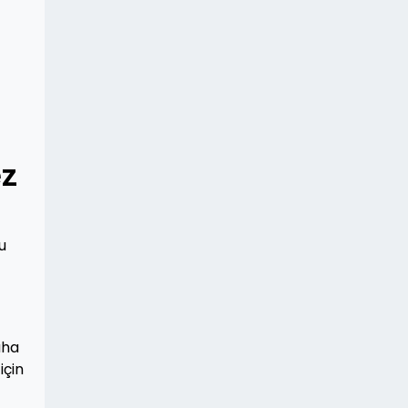
ez
u
aha
için