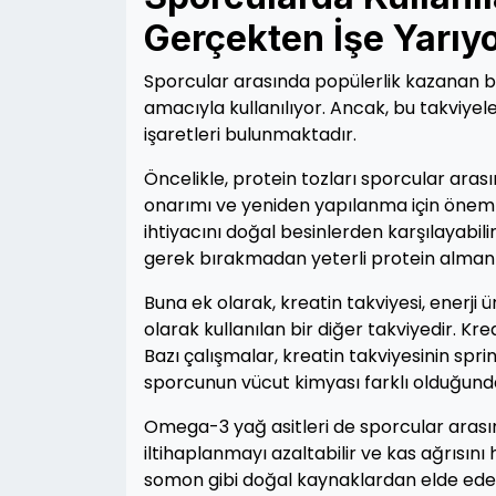
Gerçekten İşe Yarıyo
Sporcular arasında popülerlik kazanan be
amacıyla kullanılıyor. Ancak, bu takviye
işaretleri bulunmaktadır.
Öncelikle, protein tozları sporcular arası
onarımı ve yeniden yapılanma için önemli 
ihtiyacını doğal besinlerden karşılayabilir
gerek bırakmadan yeterli protein almanız
Buna ek olarak, kreatin takviyesi, enerji 
olarak kullanılan bir diğer takviyedir. Kre
Bazı çalışmalar, kreatin takviyesinin spr
sporcunun vücut kimyası farklı olduğundan,
Omega-3 yağ asitleri de sporcular arasın
iltihaplanmayı azaltabilir ve kas ağrısını h
somon gibi doğal kaynaklardan elde edebi