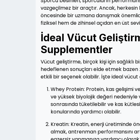
Sporcu besinleri, sporcuların performansl
vazgeçilmez bir araçtır. Ancak, herkesin b
öncesinde bir uzmana danışmak önemlidi
fiziksel hem de zihinsel açıdan en üst sev
İdeal Vücut Geliştirm
Supplementler
Vücut geliştirme, birçok kişi için sağlıklı
hedeflenen sonuçları elde etmek bazen zo
etkili bir seçenek olabilir. İşte ideal vücu
Whey Protein: Protein, kas gelişimi ve
ve yüksek biyolojik değeri nedeniyle
sonrasında tüketilebilir ve kas kütl
konularında yardımcı olabilir.
Kreatin: Kreatin, enerji üretiminde öne
almak, antrenman performansını artır
egzersiz yapmanıza yardımcı olarak ka