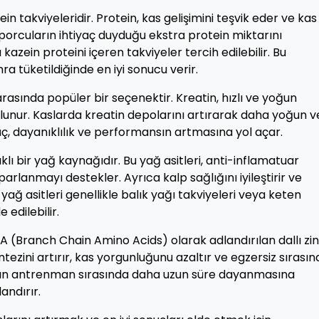
ein takviyeleridir. Protein, kas gelişimini teşvik eder ve kas
orcuların ihtiyaç duyduğu ekstra protein miktarını
kazein proteini içeren takviyeler tercih edilebilir. Bu
 tüketildiğinde en iyi sonucu verir.
asında popüler bir seçenektir. Kreatin, hızlı ve yoğun
ulunur. Kaslarda kreatin depolarını artırarak daha yoğun v
üç, dayanıklılık ve performansın artmasına yol açar.
klı bir yağ kaynağıdır. Bu yağ asitleri, anti-inflamatuar
parlanmayı destekler. Ayrıca kalp sağlığını iyileştirir ve
yağ asitleri genellikle balık yağı takviyeleri veya keten
edilebilir.
A (Branch Chain Amino Acids) olarak adlandırılan dallı zinc
ntezini artırır, kas yorgunluğunu azaltır ve egzersiz sırası
ların antrenman sırasında daha uzun süre dayanmasına
andırır.