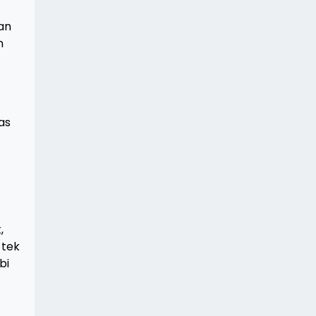
an
n
.
kas
,
 tek
bi