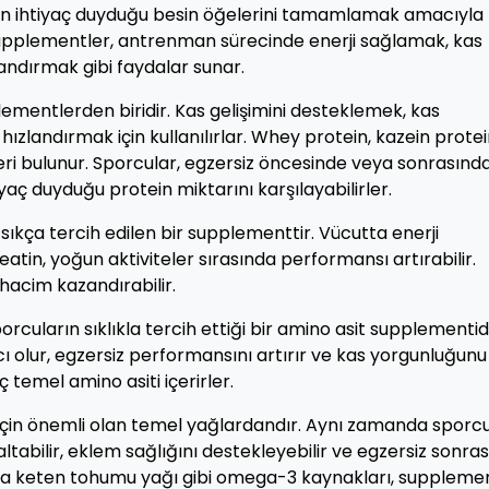
rın ihtiyaç duyduğu besin öğelerini tamamlamak amacıyla
 Supplementler, antrenman sürecinde enerji sağlamak, kas
andırmak gibi faydalar sunar.
plementlerden biridir. Kas gelişimini desteklemek, kas
zlandırmak için kullanılırlar. Whey protein, kazein prote
ürleri bulunur. Sporcular, egzersiz öncesinde veya sonrasınd
iyaç duyduğu protein miktarını karşılayabilirler.
n sıkça tercih edilen bir supplementtir. Vücutta enerji
eatin, yoğun aktiviteler sırasında performansı artırabilir.
hacim kazandırabilir.
uların sıklıkla tercih ettiği bir amino asit supplementidi
ı olur, egzersiz performansını artırır ve kas yorgunluğunu
üç temel amino asiti içerirler.
 için önemli olan temel yağlardandır. Aynı zamanda sporc
altabilir, eklem sağlığını destekleyebilir ve egzersiz sonras
 veya keten tohumu yağı gibi omega-3 kaynakları, suppleme