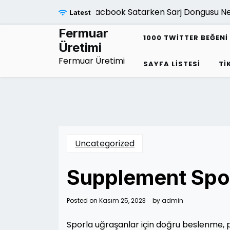
Skip
Macbook Satarken Sarj Dongusu Neden 
Latest
to
content
Fermuar
1000 TWITTER BEĞENI 
Üretimi
Fermuar Üretimi
SAYFA LISTESI
TI
Uncategorized
Supplement Sporc
Posted on
Kasım 25, 2023
by
admin
Sporla uğraşanlar için doğru beslenme,