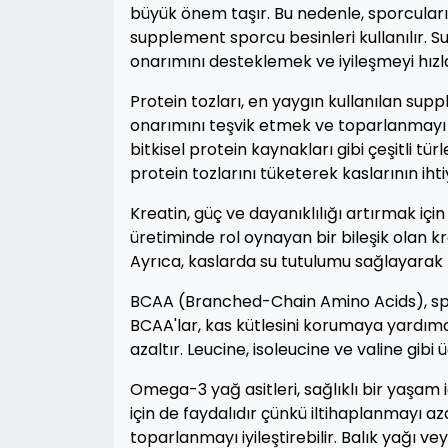
büyük önem taşır. Bu nedenle, sporcula
supplement sporcu besinleri kullanılır.
onarımını desteklemek ve iyileşmeyi hızl
Protein tozları, en yaygın kullanılan sup
onarımını teşvik etmek ve toparlanmayı hı
bitkisel protein kaynakları gibi çeşitli t
protein tozlarını tüketerek kaslarının iht
Kreatin, güç ve dayanıklılığı artırmak içi
üretiminde rol oynayan bir bileşik olan kr
Ayrıca, kaslarda su tutulumu sağlayarak 
BCAA (Branched-Chain Amino Acids), sporc
BCAA'lar, kas kütlesini korumaya yardımc
azaltır. Leucine, isoleucine ve valine gibi 
Omega-3 yağ asitleri, sağlıklı bir yaşam
için de faydalıdır çünkü iltihaplanmayı az
toparlanmayı iyileştirebilir. Balık yağı