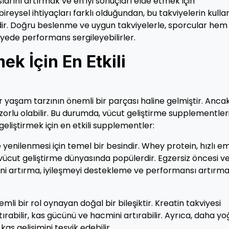
arını artırmak ve en iyi sonuçları elde etmek için
ireysel ihtiyaçları farklı olduğundan, bu takviyelerin kulla
r. Doğru beslenme ve uygun takviyelerle, sporcular hem
iyede performans sergileyebilirler.
ek İçin En Etkili
 bir yaşam tarzının önemli bir parçası haline gelmiştir. Ancak
rlu olabilir. Bu durumda, vücut geliştirme supplementler
t geliştirmek için en etkili supplementler:
 yenilenmesi için temel bir besindir. Whey protein, hızlı em
 vücut geliştirme dünyasında popülerdir. Egzersiz öncesi v
esini artırma, iyileşmeyi destekleme ve performansı artırm
mli bir rol oynayan doğal bir bileşiktir. Kreatin takviyesi
abilir, kas gücünü ve hacmini artırabilir. Ayrıca, daha y
s gelişimini teşvik edebilir.