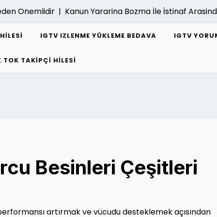
Onemlidir |
Kanun Yararina Bozma İle İstinaf Arasindaki 
HILESI
IGTV IZLENME YÜKLEME BEDAVA
IGTV YORUM
K TOK TAKIPÇI HILESI
u Besinleri Çeşitleri
 performansı artırmak ve vücudu desteklemek açısından