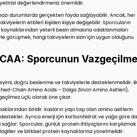
iyetinizi değerlendirmeniz önemlidir.
, bazı durumlarda gerçekten fayda sağlayabilir. Ancak, her
kviyelerin etkileri kişiden kişiye değişebilir. Sporcuların
in kaynaklarından yeterli besin almasına odaklanmaları
le görüşmek, hangi takviyelerin sizin için uygun olduğunu
 BCAA: Sporcunun Vazgeçilm
eyimi, doğru beslenme ve takviyelerle desteklenmelidir. B
ed-Chain Amino Acids – Dalga Zinciri Amino Asitleri),
zgeçilmez üçlü olarak öne çıkar.
klarından biridir. Kasların yapı taşı olan amino asitlerin
destekler. Ayrıca enerji için karbonhidrat ve yağa göre d
si sağlar. Sporcular, günlük protein ihtiyaçlarını karşılamak 
klagiller ve bitkisel protein kaynaklarına yönelmelidir.