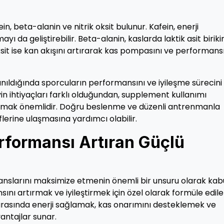
, beta-alanin ve nitrik oksit bulunur. Kafein, enerji
yı da geliştirebilir. Beta-alanin, kaslarda laktik asit biriki
 oksit ise kan akışını artırarak kas pompasını ve performans
nıldığında sporcuların performansını ve iyileşme sürecini
eyin ihtiyaçları farklı olduğundan, supplement kullanımı
şmak önemlidir. Doğru beslenme ve düzenli antrenmanla
lerine ulaşmasına yardımcı olabilir.
erformansı Artıran Güçlü
nslarını maksimize etmenin önemli bir unsuru olarak kab
sını artırmak ve iyileştirmek için özel olarak formüle edil
sırasında enerji sağlamak, kas onarımını desteklemek ve
antajlar sunar.