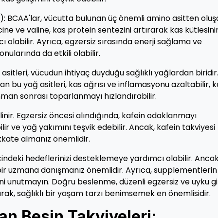
 BCAA'lar, vücutta bulunan üç önemli amino asitten oluş
cine ve valine, kas protein sentezini artırarak kas kütlesini
olabilir. Ayrıca, egzersiz sırasında enerji sağlama ve
larında da etkili olabilir.
itleri, vücudun ihtiyaç duyduğu sağlıklı yağlardan biridir
n bu yağ asitleri, kas ağrısı ve inflamasyonu azaltabilir, 
nman sonrası toparlanmayı hızlandırabilir.
 bilinir. Egzersiz öncesi alındığında, kafein odaklanmayı
rabilir ve yağ yakımını teşvik edebilir. Ancak, kafein takviyesi
kkate almanız önemlidir.
indeki hedeflerinizi desteklemeye yardımcı olabilir. Ancak
ir uzmana danışmanız önemlidir. Ayrıca, supplementlerin
i unutmayın. Doğru beslenme, düzenli egzersiz ve uyku gi
rak, sağlıklı bir yaşam tarzı benimsemek en önemlisidir.
an Besin Takviyeleri: