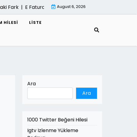
Fark |
E Fatura Cozum Ortagi Nasil Secilir |
August 6, 2026
Mimari Gorselle
 HILESI
LISTE
Ara
Ara
1000 Twitter Beğeni Hilesi
Igtv Izlenme Yükleme