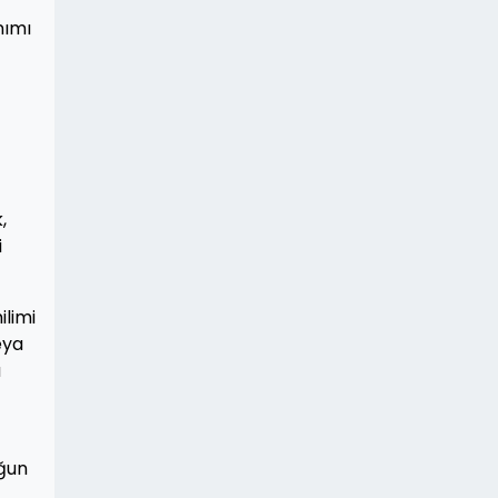
nımı
,
i
ilimi
eya
a
oğun