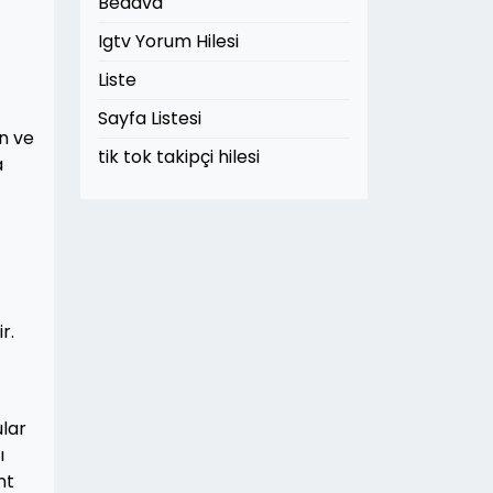
Bedava
Igtv Yorum Hilesi
Liste
Sayfa Listesi
in ve
tik tok takipçi hilesi
a
r.
ular
ı
nt