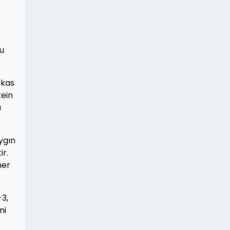
ru
 kas
tein
a
ygın
ir.
her
-3,
ni