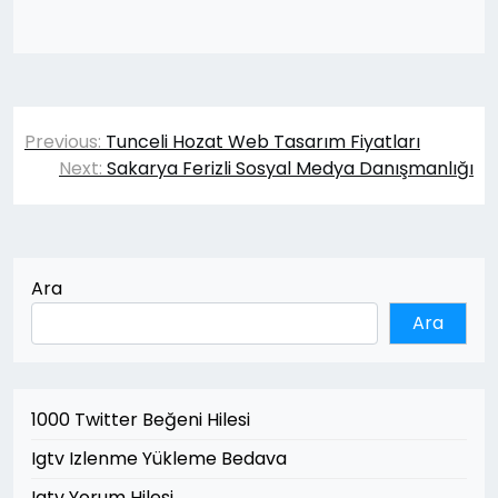
Yazı
Previous:
Tunceli Hozat Web Tasarım Fiyatları
gezinmesi
Next:
Sakarya Ferizli Sosyal Medya Danışmanlığı
Ara
Ara
1000 Twitter Beğeni Hilesi
Igtv Izlenme Yükleme Bedava
Igtv Yorum Hilesi