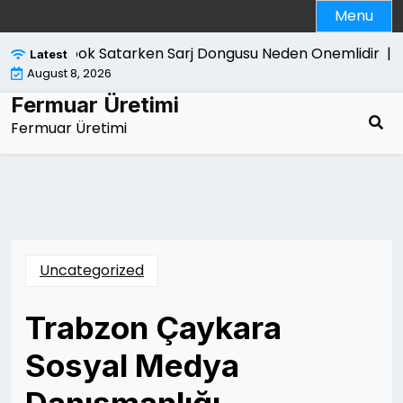
Skip
Menu
to
content
acbook Satarken Sarj Dongusu Neden Onemlidir |
Kanun 
Latest
August 8, 2026
Fermuar Üretimi
Fermuar Üretimi
Uncategorized
Trabzon Çaykara
Sosyal Medya