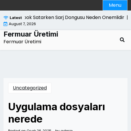
Skip
Menu
to
content
Macbook Satarken Sarj Dongusu Neden Onemlidir |
Kan
Latest
August 7, 2026
Fermuar Üretimi
Fermuar Üretimi
Uncategorized
Uygulama dosyaları
nerede
Posted on
Ocak 26, 2025
by
admin