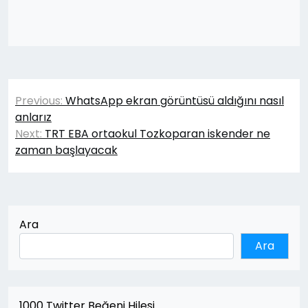
Yazı
Previous:
WhatsApp ekran görüntüsü aldığını nasıl
gezinmesi
anlarız
Next:
TRT EBA ortaokul Tozkoparan iskender ne
zaman başlayacak
Ara
Ara
1000 Twitter Beğeni Hilesi