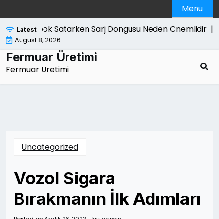
Skip
Menu
to
content
Macbook Satarken Sarj Dongusu Neden Onemlidir |
Kan
Latest
August 8, 2026
Fermuar Üretimi
Fermuar Üretimi
Uncategorized
Vozol Sigara
Bırakmanın İlk Adımları
Posted on
Aralık 26, 2023
by
admin