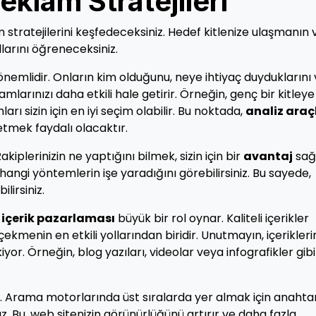
eklam Stratejileri
m stratejilerini keşfedeceksiniz. Hedef kitlenize ulaşmanın 
larını öğreneceksiniz.
nemlidir. Onların kim olduğunu, neye ihtiyaç duyduklarını
amlarınızı daha etkili hale getirir. Örneğin, genç bir kitleye
rı sizin için en iyi seçim olabilir. Bu noktada,
analiz araç
 etmek faydalı olacaktır.
plerinizin ne yaptığını bilmek, sizin için bir
avantaj
sağl
 hangi yöntemlerin işe yaradığını görebilirsiniz. Bu sayede,
ilirsiniz.
,
içerik pazarlaması
büyük bir rol oynar. Kaliteli içerikler
çekmenin en etkili yollarından biridir. Unutmayın, içeriklerin
yor. Örneğin, blog yazıları, videolar veya infografikler gibi
r. Arama motorlarında üst sıralarda yer almak için anahta
ız. Bu, web sitenizin görünürlüğünü artırır ve daha fazla