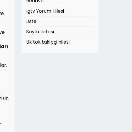
Bedava
Igtv Yorum Hilesi
ve
Liste
Sayfa Listesi
 ve
tik tok takipçi hilesi
ları
ar.
izin
r