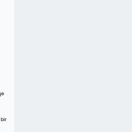
şe
 bir