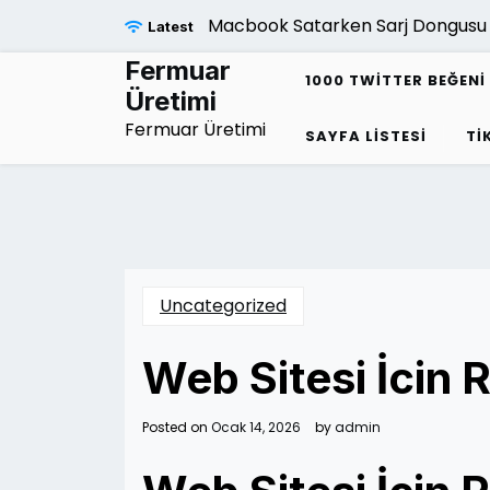
Skip
Macbook Satarken Sarj Dongusu Ne
Latest
to
content
Fermuar
1000 TWITTER BEĞENI 
Üretimi
Fermuar Üretimi
SAYFA LISTESI
TI
Uncategorized
Web Sitesi İcin R
Posted on
Ocak 14, 2026
by
admin