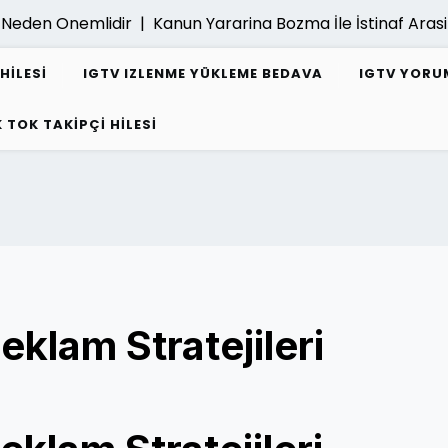
den Onemlidir |
Kanun Yararina Bozma İle İstinaf Arasind
HILESI
IGTV IZLENME YÜKLEME BEDAVA
IGTV YORUM
K TOK TAKIPÇI HILESI
eklam Stratejileri