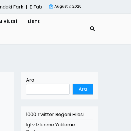
aki Fark |
E Fatura Cozum Ortagi Nasil Secilir |
August 7, 2026
Mimari Gor
 HILESI
LISTE
Ara
Ara
1000 Twitter Beğeni Hilesi
Igtv Izlenme Yükleme