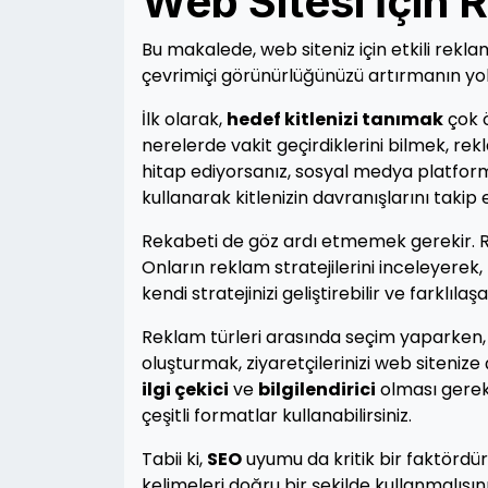
Web Sitesi İçin R
Bu makalede, web siteniz için etkili rekla
çevrimiçi görünürlüğünüzü artırmanın yol
İlk olarak,
hedef kitlenizi tanımak
çok ö
nerelerde vakit geçirdiklerini bilmek, rekl
hitap ediyorsanız, sosyal medya platformla
kullanarak kitlenizin davranışlarını takip
Rekabeti de göz ardı etmemek gerekir. Raki
Onların reklam stratejilerini inceleyerek,
kendi stratejinizi geliştirebilir ve farklılaşab
Reklam türleri arasında seçim yaparken
oluşturmak, ziyaretçilerinizi web sitenize 
ilgi çekici
ve
bilgilendirici
olması gereki
çeşitli formatlar kullanabilirsiniz.
Tabii ki,
SEO
uyumu da kritik bir faktördü
kelimeleri doğru bir şekilde kullanmalısın