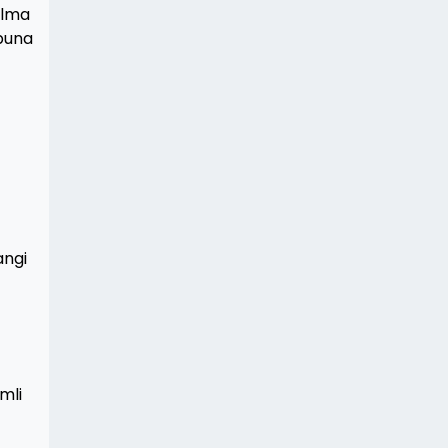
alma
 buna
angi
z
mli