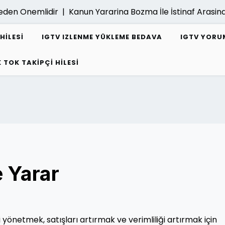
Onemlidir |
Kanun Yararina Bozma İle İstinaf Arasindaki 
HILESI
IGTV IZLENME YÜKLEME BEDAVA
IGTV YORUM
K TOK TAKIPÇI HILESI
 Yarar
ini yönetmek, satışları artırmak ve verimliliği artırmak için