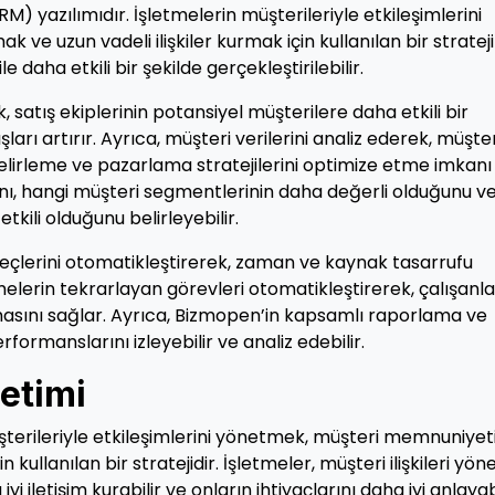
CRM) yazılımıdır. İşletmelerin müşterileriyle etkileşimlerini
ve uzun vadeli ilişkiler kurmak için kullanılan bir strateji
e daha etkili bir şekilde gerçekleştirilebilir.
, satış ekiplerinin potansiyel müşterilere daha etkili bir
arı artırır. Ayrıca, müşteri verilerini analiz ederek, müşter
belirleme ve pazarlama stratejilerini optimize etme imkanı
ğını, hangi müşteri segmentlerinin daha değerli olduğunu v
ili olduğunu belirleyebilir.
çlerini otomatikleştirerek, zaman ve kaynak tasarrufu
etmelerin tekrarlayan görevleri otomatikleştirerek, çalışanla
masını sağlar. Ayrıca, Bizmopen’in kapsamlı raporlama ve
rformanslarını izleyebilir ve analiz edebilir.
netimi
müşterileriyle etkileşimlerini yönetmek, müşteri memnuniyeti
 kullanılan bir stratejidir. İşletmeler, müşteri ilişkileri yön
yi iletişim kurabilir ve onların ihtiyaçlarını daha iyi anlayabi