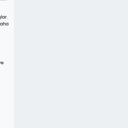
lar.
daha
ve
r