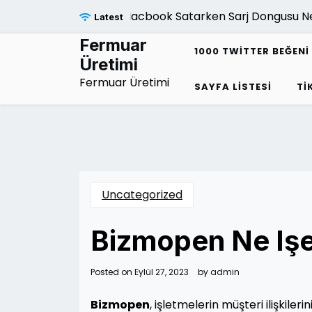
Skip
Macbook Satarken Sarj Dongusu Neden 
Latest
to
content
Fermuar
1000 TWITTER BEĞENI 
Üretimi
Fermuar Üretimi
SAYFA LISTESI
TI
Uncategorized
Bizmopen Ne Işe
Posted on
Eylül 27, 2023
by
admin
Bizmopen
, işletmelerin müşteri ilişkiler