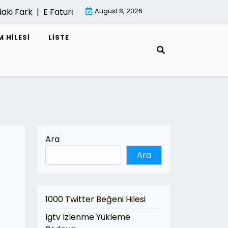
Fark |
E Fatura Cozum Ortagi Nasil Secilir |
August 8, 2026
Mimari Gorsell
 HILESI
LISTE
Ara
Ara
1000 Twitter Beğeni Hilesi
Igtv Izlenme Yükleme