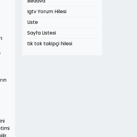
Bedava
Igtv Yorum Hilesi
Liste
Sayfa Listesi
i
tik tok takipçi hilesi
e
rın
ni
etimi
lir.