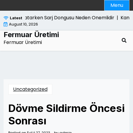
Skip
Menu
to
content
ok Satarken Sarj Dongusu Neden Onemlidir |
Kanun Yara
Latest
August 10, 2026
Fermuar Üretimi
Fermuar Üretimi
Uncategorized
Dövme Sildirme Öncesi
Sonrası
Posted on
Eylül 27, 2023
by
admin