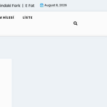
ndaki Fark |
E Fatura Cozum Ortagi Nasil Secilir |
August 8, 2026
Mimari G
 HILESI
LISTE