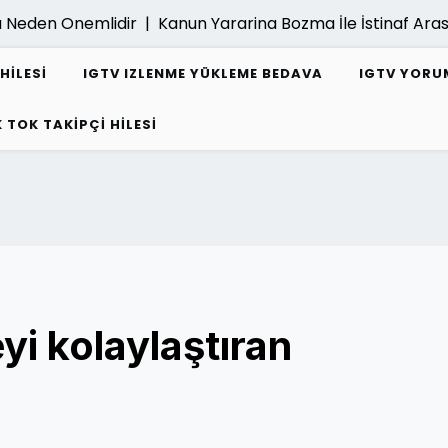
Neden Onemlidir |
Kanun Yararina Bozma İle İstinaf Arasi
HILESI
IGTV IZLENME YÜKLEME BEDAVA
IGTV YORUM
K TOK TAKIPÇI HILESI
yi kolaylaştıran