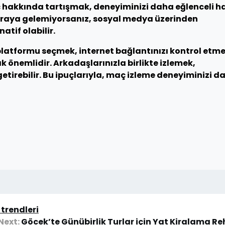
hakkında tartışmak, deneyiminizi daha eğlenceli h
r araya gelemiyorsanız, sosyal medya üzerinden
atif olabilir.
 platformu seçmek, internet bağlantınızı kontrol etm
k önemlidir. Arkadaşlarınızla birlikte izlemek,
etirebilir. Bu ipuçlarıyla, maç izleme deneyiminizi d
 trendleri
Next:
Göcek’te Günübirlik Turlar için Yat Kiralama Re