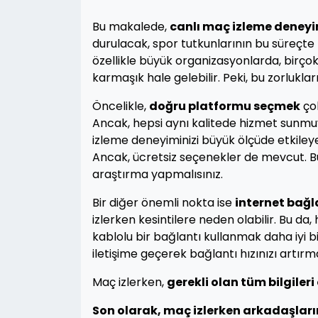
Bu makalede,
canlı maç izleme deneyim
durulacak, spor tutkunlarının bu süreçte k
özellikle büyük organizasyonlarda, birçok
karmaşık hale gelebilir. Peki, bu zorlukları
Öncelikle,
doğru platformu seçmek
çok
Ancak, hepsi aynı kalitede hizmet sunmuyo
izleme deneyiminizi büyük ölçüde etkileyeb
Ancak, ücretsiz seçenekler de mevcut. Bu
araştırma yapmalısınız.
Bir diğer önemli nokta ise
internet bağla
izlerken kesintilere neden olabilir. Bu d
kablolu bir bağlantı kullanmak daha iyi bi
iletişime geçerek bağlantı hızınızı artırma
Maç izlerken,
gerekli olan tüm bilgile
Son olarak, maç izlerken
arkadaşların