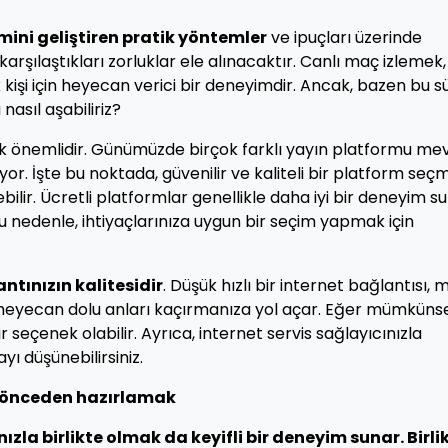
ini geliştiren pratik yöntemler
ve ipuçları üzerinde
arşılaştıkları zorluklar ele alınacaktır. Canlı maç izlemek,
 kişi için heyecan verici bir deneyimdir. Ancak, bazen bu s
 nasıl aşabiliriz?
 önemlidir. Günümüzde birçok farklı yayın platformu mev
r. İşte bu noktada, güvenilir ve kaliteli bir platform seç
ilir. Ücretli platformlar genellikle daha iyi bir deneyim su
 nedenle, ihtiyaçlarınıza uygun bir seçim yapmak için
ntınızın kalitesidir
. Düşük hızlı bir internet bağlantısı, 
a, heyecan dolu anları kaçırmanıza yol açar. Eğer mümküns
r seçenek olabilir. Ayrıca, internet servis sağlayıcınızla
yı düşünebilirsiniz.
ri önceden hazırlamak
ızla birlikte olmak
da keyifli bir deneyim sunar. Birli