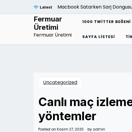
Skip
Macbook Satarken Sarj Dongusu 
Latest
to
content
Fermuar
1000 TWITTER BEĞENI 
Üretimi
Fermuar Üretimi
SAYFA LISTESI
TI
Uncategorized
Canlı maç izleme
yöntemler
Posted on
Kasım 27, 2025
by
admin