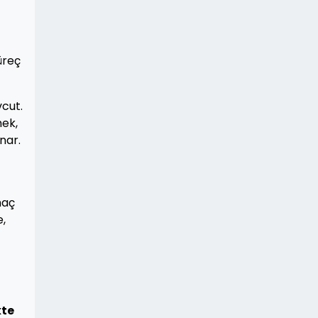
üreç
cut.
mek,
nar.
maç
e,
kte