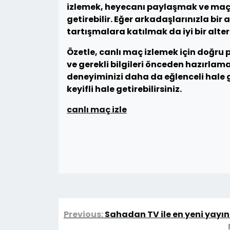
izlemek, heyecanı paylaşmak ve maç 
getirebilir. Eğer arkadaşlarınızla bi
tartışmalara katılmak da iyi bir altern
Özetle, canlı maç izlemek için doğru
ve gerekli bilgileri önceden hazırlama
deneyiminizi daha da eğlenceli hale g
keyifli hale getirebilirsiniz.
canlı maç izle
Yazı
Previous:
Sahadan TV ile en yeni yayın
gezinmesi