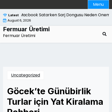
Skip
Menu
to
content
Macbook Satarken Sarj Dongusu Neden Onemlid
Latest
August 6, 2026
Fermuar Üretimi
Fermuar Üretimi
Uncategorized
Göcek’te Günübirlik
Turlar için Yat Kiralama