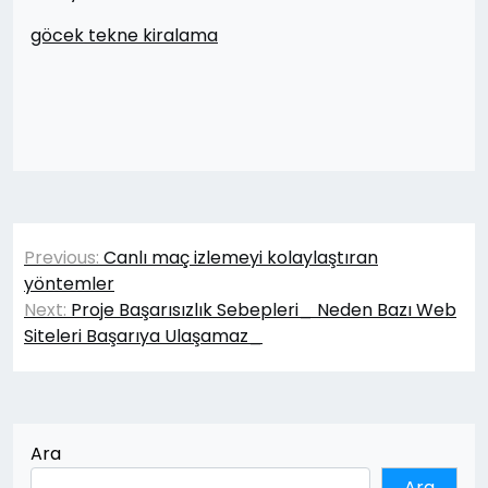
göcek tekne kiralama
Yazı
Previous:
Canlı maç izlemeyi kolaylaştıran
gezinmesi
yöntemler
Next:
Proje Başarısızlık Sebepleri_ Neden Bazı Web
Siteleri Başarıya Ulaşamaz_
Ara
Ara